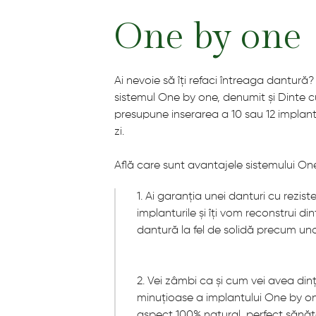
One by one
Ai nevoie să îți refaci întreaga dantur
sistemul One by one, denumit și Dinte 
presupune inserarea a 10 sau 12 implantu
zi.
Află care sunt avantajele sistemului On
1. Ai garanția unei danturi cu rezis
implanturile și îți vom reconstrui din
dantură la fel de solidă precum un
2. Vei zâmbi ca și cum vei avea dinți
minuțioase a implantului One by on
aspect 100% natural, perfect sănăt