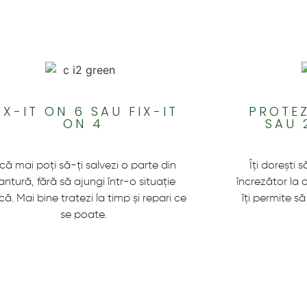
IX-IT ON 6 SAU FIX-IT
PROTEZ
ON 4
SAU 
ncă mai poți să-ți salvezi o parte din
Îți dorești
antură, fără să ajungi într-o situație
încrezător la 
ică. Mai bine tratezi la timp și repari ce
îți permite să
se poate.