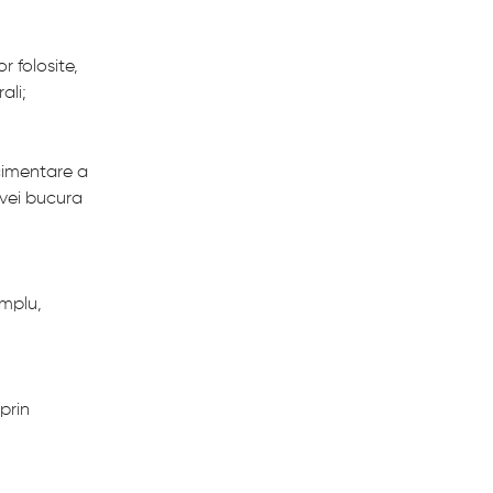
r folosite,
ali;
 cimentare a
e vei bucura
implu,
prin