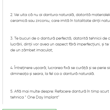
2. Vei uita că nu ai dantura naturală, datorită materialelo
ceramică sau zirconiu, care imită în totalitate dinții natur
3. Te bucuri de o dantură perfectă, datorită tehnicii de
lucrării, dinții vor avea un aspect fără imperfecțiuni, și t
de un zâmbet imaculat;
4. Întreținere ușoară; lucrarea fixă se curăță și se perie s
dimineața și seara, la fel ca o dantură naturală.
5. Află mai multe despre: Refacere dantură în timp scurt 
tehnica ” One Day Implant”