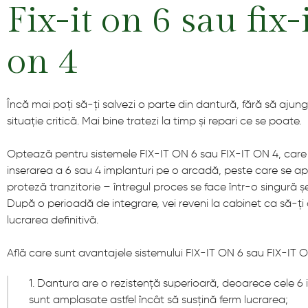
Fix-it on 6 sau fix-
on 4
Încă mai poți să-ți salvezi o parte din dantură, fără să ajung
situație critică. Mai bine tratezi la timp și repari ce se poate.
Optează pentru sistemele FIX-IT ON 6 sau FIX-IT ON 4, care
inserarea a 6 sau 4 implanturi pe o arcadă, peste care se ap
proteză tranzitorie – întregul proces se face într-o singură ș
După o perioadă de integrare, vei reveni la cabinet ca să-ț
lucrarea definitivă.
Află care sunt avantajele sistemului FIX-IT ON 6 sau FIX-IT O
1. Dantura are o rezistență superioară, deoarece cele 6 
sunt amplasate astfel încât să susțină ferm lucrarea;