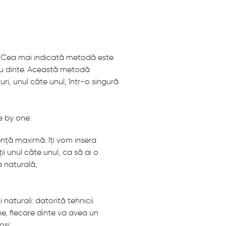
ă? Cea mai indicată metodă este
cu dinte. Această metodă
ri, unul câte unul, într-o singură
e by one:
tență maximă: îți vom insera
ții unul câte unul, ca să ai o
a naturală;
 naturali: datorită tehnicii
e, fiecare dinte va avea un
oși;