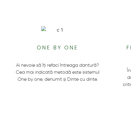
ONE BY ONE
F
Ai nevoie să îți refaci întreaga dantură?
Î
Cea mai indicată metodă este sistemul
d
One by one, denumit și Dinte cu dinte.
crit