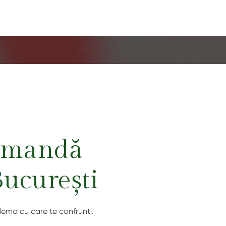
comandă
București
blema cu care te confrunți: