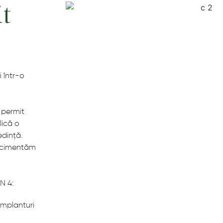
it
i într-o
 permit
lică o
edință.
i cimentăm
N 4:
implanturi