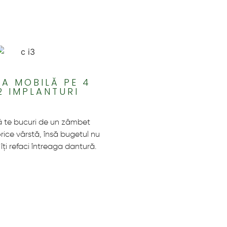
A MOBILĂ PE 4
2 IMPLANTURI
 să te bucuri de un zâmbet
orice vârstă, însă bugetul nu
 îți refaci întreaga dantură.