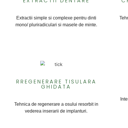
EXTRACTII DENTARE
C
Extractii simple si complexe pentru dinti
Tehn
mono/ pluriradiculari si masele de minte.
RREGENERARE TISULARA
GHIDATA
Int
Tehnica de regenerare a osului resorbit in
vederea inserarii de implanturi.