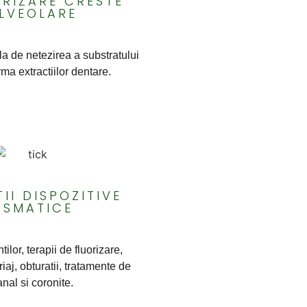
RIZARE CRESTE
LVEOLARE
a de netezirea a substratului
ma extractiilor dentare.
II DISPOZITIVE
OSMATICE
tilor, terapii de fluorizare,
riaj, obturatii, tratamente de
anal si coronite.