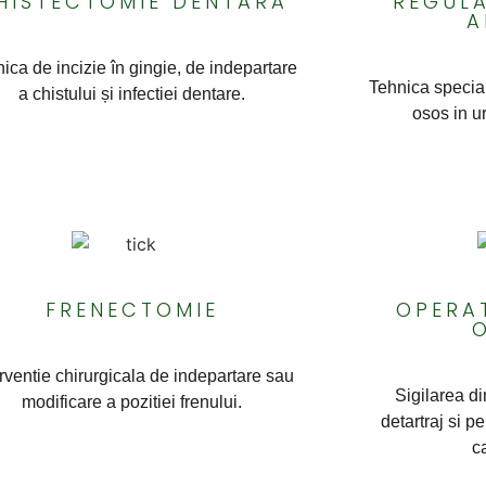
HISTECTOMIE DENTARA
REGULA
A
ica de incizie în gingie, de indepartare
Tehnica special
a chistului și infectiei dentare.
osos in ur
FRENECTOMIE
OPERAT
erventie chirurgicala de indepartare sau
Sigilarea din
modificare a pozitiei frenului.
detartraj si pe
c