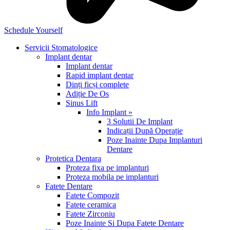
Schedule Yourself
Servicii Stomatologice
Implant dentar
Implant dentar
Rapid implant dentar
Dinți ficși complete
Adiție De Os
Sinus Lift
Info Implant »
3 Solutii De Implant
Indicații După Operație
Poze Inainte Dupa Implanturi
Dentare
Protetica Dentara
Proteza fixa pe implanturi
Proteza mobila pe implanturi
Fatete Dentare
Fatete Compozit
Fatete ceramica
Fatete Zirconiu
Poze Inainte Si Dupa Fatete Dentare