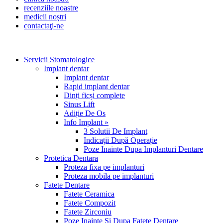
recenziile noastre
medicii noștri
contactaţi-ne
Servicii Stomatologice
Implant dentar
Implant dentar
Rapid implant dentar
Dinți ficși complete
Sinus Lift
Adiție De Os
Info Implant »
3 Solutii De Implant
Indicații După Operație
Poze Inainte Dupa Implanturi Dentare
Protetica Dentara
Proteza fixa pe implanturi
Proteza mobila pe implanturi
Fatete Dentare
Fatete Ceramica
Fatete Compozit
Fatete Zirconiu
Poze Inainte Si Dupa Fatete Dentare