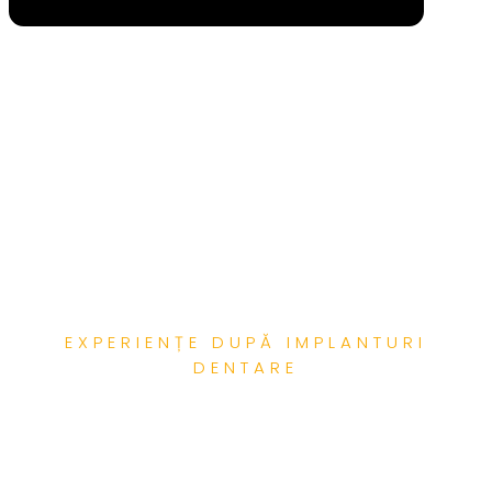
EXPERIENȚE DUPĂ IMPLANTURI
DENTARE
Galerie Video – Implanturi