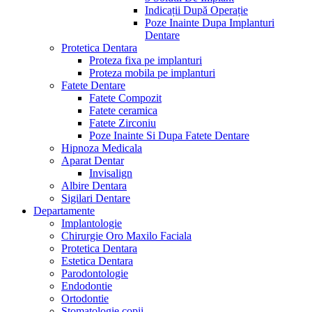
Indicații După Operație
Poze Inainte Dupa Implanturi
Dentare
Protetica Dentara
Proteza fixa pe implanturi
Proteza mobila pe implanturi
Fatete Dentare
Fatete Compozit
Fatete ceramica
Fatete Zirconiu
Poze Inainte Si Dupa Fatete Dentare
Hipnoza Medicala
Aparat Dentar
Invisalign
Albire Dentara
Sigilari Dentare
Departamente
Implantologie
Chirurgie Oro Maxilo Faciala
Protetica Dentara
Estetica Dentara
Parodontologie
Endodontie
Ortodontie
Stomatologie copii