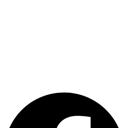
Dentare Și Tratamente În
București
Fiecare clip video prezintă o poveste cu succes a pacientului
nostru. Videoclipurile prezintă pacienți care se bucură de
siguranța și confortul oferite de implanturile dentare. Echipa
noastră de experți, cu o experiență vastă în implantologie, oferă
servicii de înaltă calitate.