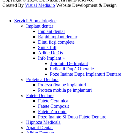
Created By
Visual-Media.io
Website Development & Design
Servicii Stomatologice
Implant dentar
Implant dentar
Rapid implant dentar
Dinți ficși complete
Sinus Lift
Adiție De Os
Info Implant »
3 Solutii De Implant
Indicații După Operație
Poze Inainte Dupa Implanturi Dentare
Protetica Dentara
Proteza fixa pe implanturi
Proteza mobila pe implanturi
Fatete Dentare
Fatete Ceramica
Fatete Compozit
Fatete Zirconiu
Poze Inainte Si Dupa Fatete Dentare
Hipnoza Medicala
Aparat Dentar
Albire Dentara