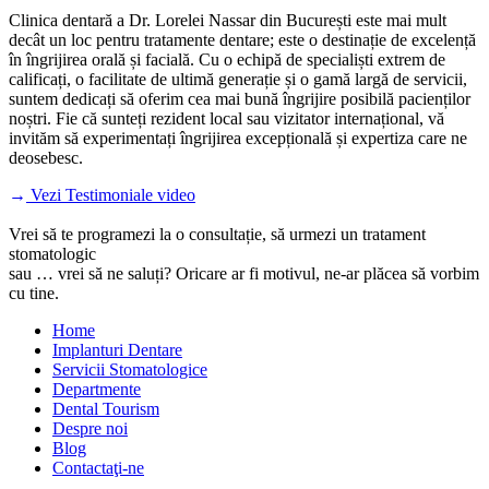
Clinica dentară a Dr. Lorelei Nassar din București este mai mult
decât un loc pentru tratamente dentare; este o destinație de excelență
în îngrijirea orală și facială. Cu o echipă de specialiști extrem de
calificați, o facilitate de ultimă generație și o gamă largă de servicii,
suntem dedicați să oferim cea mai bună îngrijire posibilă pacienților
noștri. Fie că sunteți rezident local sau vizitator internațional, vă
invităm să experimentați îngrijirea excepțională și expertiza care ne
deosebesc.
Vezi Testimoniale video
Vrei să te programezi la o consultație, să urmezi un tratament
stomatologic
sau … vrei să ne saluți? Oricare ar fi motivul, ne-ar plăcea să vorbim
cu tine.
Home
Implanturi Dentare
Servicii Stomatologice
Departmente
Dental Tourism
Despre noi
Blog
Contactaţi-ne