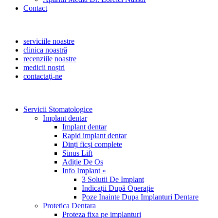
Contact
serviciile noastre
clinica noastră
recenziile noastre
medicii noștri
contactaţi-ne
Servicii Stomatologice
Implant dentar
Implant dentar
Rapid implant dentar
Dinți ficși complete
Sinus Lift
Adiție De Os
Info Implant »
3 Solutii De Implant
Indicații După Operație
Poze Inainte Dupa Implanturi Dentare
Protetica Dentara
Proteza fixa pe implanturi