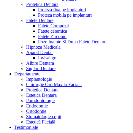
Protetica Dentara
Proteza fixa pe implanturi
Proteza mobila pe implanturi
Fatete Dentare
Fatete Compozit
Fatete ceramica
Fatete Zirconiu
Poze Inainte Si Dupa Fatete Dentare
Hipnoza Medicala
Aparat Dentar
Invisalign
Albire Dentara
Sigilari Dentare
Departamente
Implantologie
Chirurgie Oro Maxilo Faciala
Protetica Dentara
Estetica Dentara
Parodontologie
Endodontie
Ortodontie
Stomatologie copii
Estetică Facială
Testimoniale