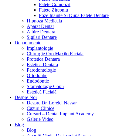
Fatete Compozit
Fatete Zirconiu
Poze Inainte Si Dupa Fatete Dentare
Hipnoza Medicala
Aparat Dentar
Albire Dentara
Sigilari Dentare
Departamente
Implantologie
Chirurgie Oro Maxilo Faciala
Protetica Dentara
Estetica Dentara
Parodontologie
Ortodontie
Endodontie
Stomatologie Copii
Estetică Facială
Despre Noi
Despre Dr. Lorelei Nassar
Cazuri Clinice
Cursuri – Dental Implant Academy
Galerie Video
Blog
Blog
Aparitii Media Dr. Lorelei Nassar