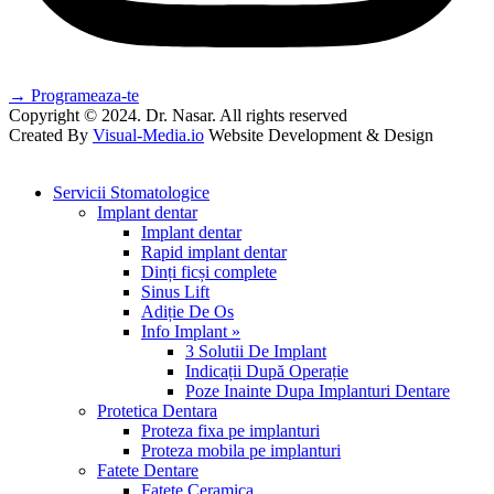
Programeaza-te
Copyright © 2024. Dr. Nasar. All rights reserved
Created By
Visual-Media.io
Website Development & Design
Servicii Stomatologice
Implant dentar
Implant dentar
Rapid implant dentar
Dinți ficși complete
Sinus Lift
Adiție De Os
Info Implant »
3 Solutii De Implant
Indicații După Operație
Poze Inainte Dupa Implanturi Dentare
Protetica Dentara
Proteza fixa pe implanturi
Proteza mobila pe implanturi
Fatete Dentare
Fatete Ceramica