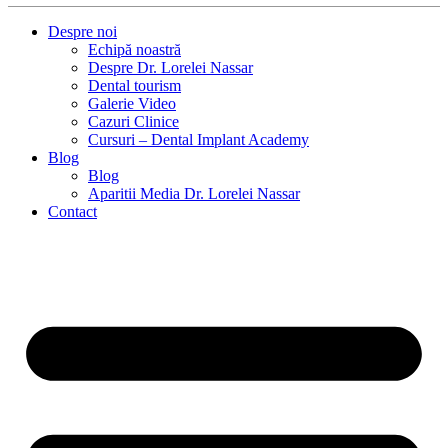
Despre noi
Echipă noastră
Despre Dr. Lorelei Nassar
Dental tourism
Galerie Video
Cazuri Clinice
Cursuri – Dental Implant Academy
Blog
Blog
Aparitii Media Dr. Lorelei Nassar
Contact