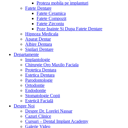
Proteza mobila pe implanturi
Fatete Dentare
Fatete Ceramica
Fatete Compozit
Fatete Zirconiu
Poze Inainte Si Dupa Fatete Dentare
Hipnoza Medicala
Aparat Dentar
Albire Dentara
Sigilari Dentare
Departamente
Implantologie
Chirurgie Oro Maxilo Faciala
Protetica Dentara
Estetica Dentara
Parodontologie
Ortodontie
Endodontie
Stomatologie Copii
Estetică Facială
Despre Noi
Despre Dr. Lorelei Nassar
Cazuri Clinice
Cursuri – Dental Implant Academy
Galerie Video