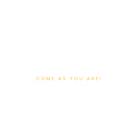
COME AS YOU ARE!
Departamente
Clinica de implantologie Dr. Lorelei Nassar este structurata pe
departamente, fiecarei sectiuni fiindu-i alocate cel putin un medic
stomatolog specializat.