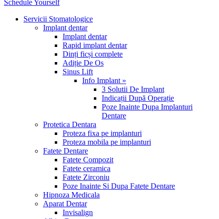
Schedule Yourself
Servicii Stomatologice
Implant dentar
Implant dentar
Rapid implant dentar
Dinți ficși complete
Adiție De Os
Sinus Lift
Info Implant »
3 Solutii De Implant
Indicații După Operație
Poze Inainte Dupa Implanturi
Dentare
Protetica Dentara
Proteza fixa pe implanturi
Proteza mobila pe implanturi
Fatete Dentare
Fatete Compozit
Fatete ceramica
Fatete Zirconiu
Poze Inainte Si Dupa Fatete Dentare
Hipnoza Medicala
Aparat Dentar
Invisalign