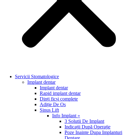
Servicii Stomatologice
Implant dentar
Implant dentar
Rapid implant dentar
Dinți ficși complete
Adiție De Os
Sinus Lift
Info Implant »
3 Solutii De Implant
Indicații După Operație
Poze Inainte Dupa Implanturi
Dentare