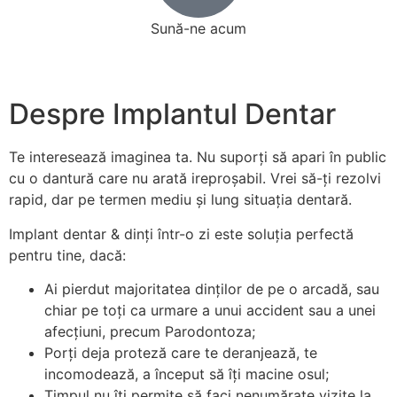
Sună-ne acum
+40 751 051 096
Despre Implantul Dentar
Te interesează imaginea ta. Nu suporți să apari în public
cu o dantură care nu arată ireproșabil. Vrei să-ți rezolvi
rapid, dar pe termen mediu și lung situația dentară.
Implant dentar & dinți într-o zi este soluția perfectă
pentru tine, dacă:
Ai pierdut majoritatea dinților de pe o arcadă, sau
chiar pe toți ca urmare a unui accident sau a unei
afecțiuni, precum Parodontoza;
Porți deja proteză care te deranjează, te
incomodează, a început să îți macine osul;
Timpul nu îți permite să faci nenumărate vizite la