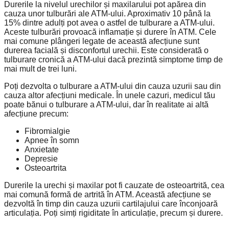
Durerile la nivelul urechilor și maxilarului pot apărea din
cauza unor tulburări ale ATM-ului. Aproximativ 10 până la
15% dintre adulți pot avea o astfel de tulburare a ATM-ului.
Aceste tulburări provoacă inflamație și durere în ATM. Cele
mai comune plângeri legate de această afecțiune sunt
durerea facială și disconfortul urechii. Este considerată o
tulburare cronică a ATM-ului dacă prezintă simptome timp de
mai mult de trei luni.
Poți dezvolta o tulburare a ATM-ului din cauza uzurii sau din
cauza altor afecțiuni medicale. În unele cazuri, medicul tău
poate bănui o tulburare a ATM-ului, dar în realitate ai altă
afecțiune precum:
Fibromialgie
Apnee în somn
Anxietate
Depresie
Osteoartrita
Durerile la urechi și maxilar pot fi cauzate de osteoartrită, cea
mai comună formă de artrită în ATM. Această afecțiune se
dezvoltă în timp din cauza uzurii cartilajului care înconjoară
articulația. Poți simți rigiditate în articulație, precum și durere.