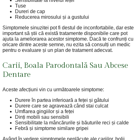
Sensibilitate la nivelul feței
Tuse
Dureri de cap
Reducerea mirosului și a gustului
Simptomele sinuzitei pot fi destul de inconfortabile, dar este
important să știi că există tratamente disponibile care pot
ajuta la ameliorarea acestor simptome. Dacă te confrunți cu
oricare dintre aceste semne, nu ezita să consulți un medic
pentru o evaluare și un plan de tratament adecvat.
Carii, Boala Parodontală Sau Abcese
Dentare
Aceste afecțiuni vin cu următoarele simptome:
Durere în partea inferioară a feței și gâtului
Durere care se agravează când stai culcat
Umflarea gingiilor și a feței
Dinți mobili sau sensibili
Sensibilitate la mâncărurile și băuturile reci și calde
Febră și simptome similare gripei
Având în vedere simptomele neplăcute ale cariilor, bolii