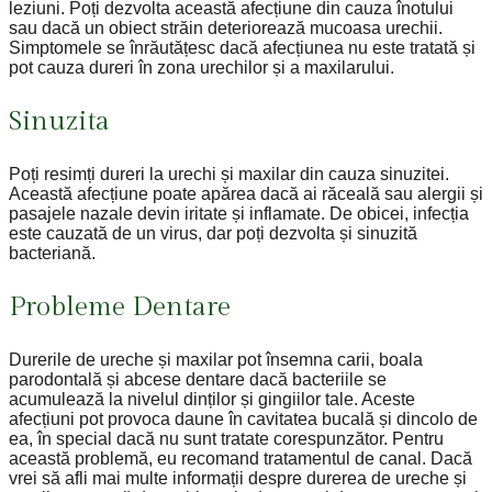
leziuni. Poți dezvolta această afecțiune din cauza înotului
sau dacă un obiect străin deteriorează mucoasa urechii.
Simptomele se înrăutățesc dacă afecțiunea nu este tratată și
pot cauza dureri în zona urechilor și a maxilarului.
Sinuzita
Poți resimți dureri la urechi și maxilar din cauza sinuzitei.
Această afecțiune poate apărea dacă ai răceală sau alergii și
pasajele nazale devin iritate și inflamate. De obicei, infecția
este cauzată de un virus, dar poți dezvolta și sinuzită
bacteriană.
Probleme Dentare
Durerile de ureche și maxilar pot însemna carii, boala
parodontală și abcese dentare dacă bacteriile se
acumulează la nivelul dinților și gingiilor tale. Aceste
afecțiuni pot provoca daune în cavitatea bucală și dincolo de
ea, în special dacă nu sunt tratate corespunzător. Pentru
această problemă, eu recomand tratamentul de canal. Dacă
vrei să afli mai multe informații despre durerea de ureche și