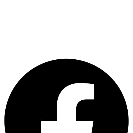
Situata in Bucuresti, clinica de implantologie Dr. Lorelei Nassar
beneficiază de cele mai moderne echipamente existente in
Romania. Echipa de medici ultra-specializati ofera o gama completa
de servicii stomatologice la cel mai inalt nivel.