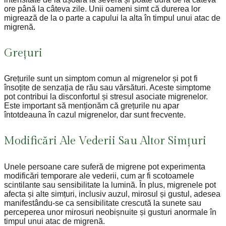
ore până la câteva zile. Unii oameni simt că durerea lor
migrează de la o parte a capului la alta în timpul unui atac de
migrenă.
Grețuri
Grețurile sunt un simptom comun al migrenelor și pot fi
însoțite de senzația de rău sau vărsături. Aceste simptome
pot contribui la disconfortul și stresul asociate migrenelor.
Este important să menționăm că grețurile nu apar
întotdeauna în cazul migrenelor, dar sunt frecvente.
Modificări Ale Vederii Sau Altor Simțuri
Unele persoane care suferă de migrene pot experimenta
modificări temporare ale vederii, cum ar fi scotoamele
scintilante sau sensibilitate la lumină. În plus, migrenele pot
afecta și alte simțuri, inclusiv auzul, mirosul și gustul, adesea
manifestându-se ca sensibilitate crescută la sunete sau
perceperea unor mirosuri neobișnuite și gusturi anormale în
timpul unui atac de migrenă.