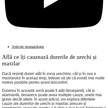
Articole stomatologie
Află ce îți cauzează durerile de urechi și
maxilar
Dacă resimți dureri atât în zona urechilor, cât și în cea a
maxilarului în același timp, trebuie să știi că există mai multe
motive posibile pentru acest disconfort.
Durerea în această zonă poate fi atât deranjantă, cât și
alarmantă, deoarece poate avea multiple cauze, unele mai
grave decât altele. În acest articol, voi explora diferitele
cauze ale durerilor de urechi și maxilar, precum și
simptomele asociate, pentru a-ți oferi o mai bună înțelegere a