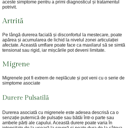
aceste simptome pentru a primi diagnosticul și tratamentul
potrivit.
Artrită
Pe lângă durerea facială și disconfortul la mestecare, poate
apărea și acumularea de lichid la nivelul zonei articulației
afectate. Această umflare poate face ca maxilarul să se simtă
tensionat sau rigid, iar mișcările pot deveni limitate.
Migrene
Migrenele pot fi extrem de neplăcute și pot veni cu o serie de
simptome asociate
Durere Pulsatilă
Durerea asociată cu migrenele este adesea descrisă ca o
senzație puternică de pulsație sau bătăi într-o parte sau
ambele părți ale capului. Această durere poate varia în
intensitate de la ușoară la severă și poate dura de la câteva