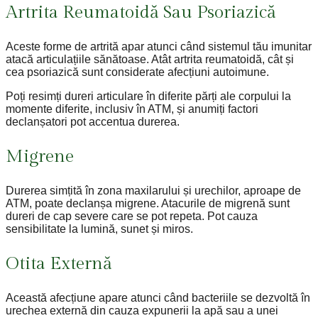
Artrita Reumatoidă Sau Psoriazică
Aceste forme de artrită apar atunci când sistemul tău imunitar
atacă articulațiile sănătoase. Atât artrita reumatoidă, cât și
cea psoriazică sunt considerate afecțiuni autoimune.
Poți resimți dureri articulare în diferite părți ale corpului la
momente diferite, inclusiv în ATM, și anumiți factori
declanșatori pot accentua durerea.
Migrene
Durerea simțită în zona maxilarului și urechilor, aproape de
ATM, poate declanșa migrene. Atacurile de migrenă sunt
dureri de cap severe care se pot repeta. Pot cauza
sensibilitate la lumină, sunet și miros.
Otita Externă
Această afecțiune apare atunci când bacteriile se dezvoltă în
urechea externă din cauza expunerii la apă sau a unei