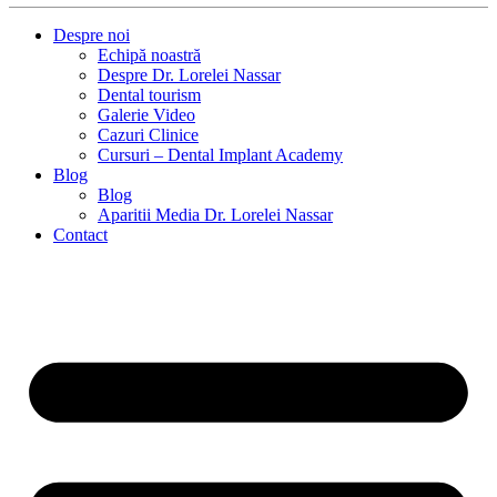
Despre noi
Echipă noastră
Despre Dr. Lorelei Nassar
Dental tourism
Galerie Video
Cazuri Clinice
Cursuri – Dental Implant Academy
Blog
Blog
Aparitii Media Dr. Lorelei Nassar
Contact