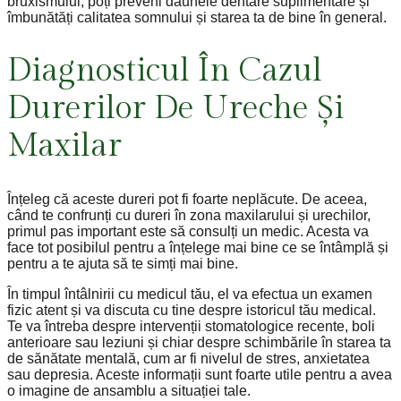
bruxismului, poți preveni daunele dentare suplimentare și
îmbunătăți calitatea somnului și starea ta de bine în general.
Diagnosticul În Cazul
Durerilor De Ureche Și
Maxilar
Înțeleg că aceste dureri pot fi foarte neplăcute. De aceea,
când te confrunți cu dureri în zona maxilarului și urechilor,
primul pas important este să consulți un medic. Acesta va
face tot posibilul pentru a înțelege mai bine ce se întâmplă și
pentru a te ajuta să te simți mai bine.
În timpul întâlnirii cu medicul tău, el va efectua un examen
fizic atent și va discuta cu tine despre istoricul tău medical.
Te va întreba despre intervenții stomatologice recente, boli
anterioare sau leziuni și chiar despre schimbările în starea ta
de sănătate mentală, cum ar fi nivelul de stres, anxietatea
sau depresia. Aceste informații sunt foarte utile pentru a avea
o imagine de ansamblu a situației tale.