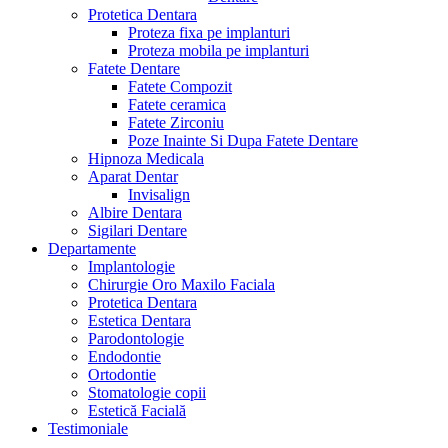
Protetica Dentara
Proteza fixa pe implanturi
Proteza mobila pe implanturi
Fatete Dentare
Fatete Compozit
Fatete ceramica
Fatete Zirconiu
Poze Inainte Si Dupa Fatete Dentare
Hipnoza Medicala
Aparat Dentar
Invisalign
Albire Dentara
Sigilari Dentare
Departamente
Implantologie
Chirurgie Oro Maxilo Faciala
Protetica Dentara
Estetica Dentara
Parodontologie
Endodontie
Ortodontie
Stomatologie copii
Estetică Facială
Testimoniale