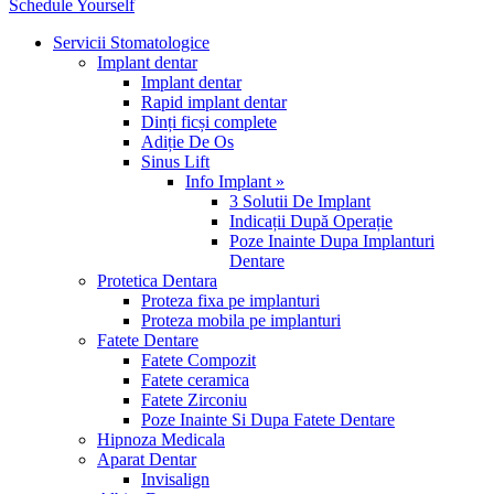
Schedule Yourself
Servicii Stomatologice
Implant dentar
Implant dentar
Rapid implant dentar
Dinți ficși complete
Adiție De Os
Sinus Lift
Info Implant »
3 Solutii De Implant
Indicații După Operație
Poze Inainte Dupa Implanturi
Dentare
Protetica Dentara
Proteza fixa pe implanturi
Proteza mobila pe implanturi
Fatete Dentare
Fatete Compozit
Fatete ceramica
Fatete Zirconiu
Poze Inainte Si Dupa Fatete Dentare
Hipnoza Medicala
Aparat Dentar
Invisalign