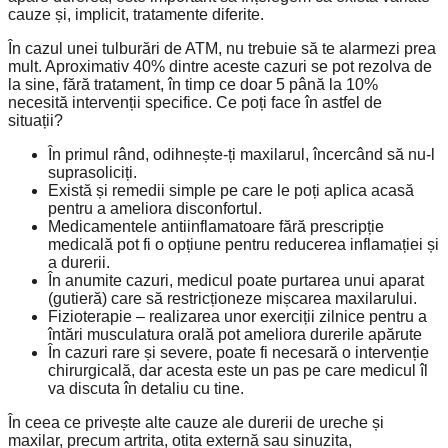
cauze și, implicit, tratamente diferite.
În cazul unei tulburări de ATM, nu trebuie să te alarmezi prea
mult. Aproximativ 40% dintre aceste cazuri se pot rezolva de
la sine, fără tratament, în timp ce doar 5 până la 10%
necesită intervenții specifice. Ce poți face în astfel de
situații?
În primul rând, odihnește-ți maxilarul, încercând să nu-l
suprasoliciți.
Există și remedii simple pe care le poți aplica acasă
pentru a ameliora disconfortul.
Medicamentele antiinflamatoare fără prescripție
medicală pot fi o opțiune pentru reducerea inflamației și
a durerii.
În anumite cazuri, medicul poate purtarea unui aparat
(gutieră) care să restricționeze mișcarea maxilarului.
Fizioterapie – realizarea unor exerciții zilnice pentru a
întări musculatura orală pot ameliora durerile apărute
În cazuri rare și severe, poate fi necesară o intervenție
chirurgicală, dar acesta este un pas pe care medicul îl
va discuta în detaliu cu tine.
În ceea ce privește alte cauze ale durerii de ureche și
maxilar, precum artrita, otita externă sau sinuzita,