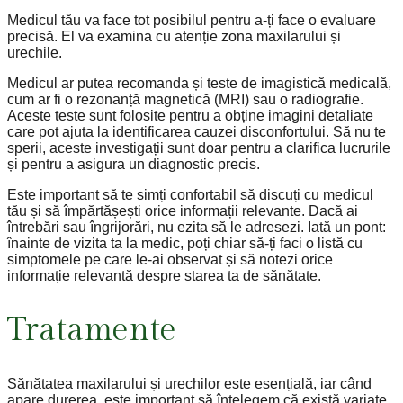
Medicul tău va face tot posibilul pentru a-ți face o evaluare
precisă. El va examina cu atenție zona maxilarului și
urechile.
Medicul ar putea recomanda și teste de imagistică medicală,
cum ar fi o rezonanță magnetică (MRI) sau o radiografie.
Aceste teste sunt folosite pentru a obține imagini detaliate
care pot ajuta la identificarea cauzei disconfortului. Să nu te
sperii, aceste investigații sunt doar pentru a clarifica lucrurile
și pentru a asigura un diagnostic precis.
Este important să te simți confortabil să discuți cu medicul
tău și să împărtășești orice informații relevante. Dacă ai
întrebări sau îngrijorări, nu ezita să le adresezi. Iată un pont:
înainte de vizita ta la medic, poți chiar să-ți faci o listă cu
simptomele pe care le-ai observat și să notezi orice
informație relevantă despre starea ta de sănătate.
Tratamente
Sănătatea maxilarului și urechilor este esențială, iar când
apare durerea, este important să înțelegem că există variate