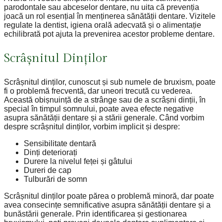
parodontale sau abceselor dentare, nu uita că prevenția
joacă un rol esențial în menținerea sănătății dentare. Vizitele
regulate la dentist, igiena orală adecvată și o alimentație
echilibrată pot ajuta la prevenirea acestor probleme dentare.
Scrâșnitul Dinților
Scrâșnitul dinților, cunoscut și sub numele de bruxism, poate
fi o problemă frecventă, dar uneori trecută cu vederea.
Această obișnuință de a strânge sau de a scrâșni dinții, în
special în timpul somnului, poate avea efecte negative
asupra sănătății dentare și a stării generale. Când vorbim
despre scrâșnitul dinților, vorbim implicit și despre:
Sensibilitate dentară
Dinți deteriorați
Durere la nivelul feței și gâtului
Dureri de cap
Tulburări de somn
Scrâșnitul dinților poate părea o problemă minoră, dar poate
avea consecințe semnificative asupra sănătății dentare și a
bunăstării generale. Prin identificarea și gestionarea