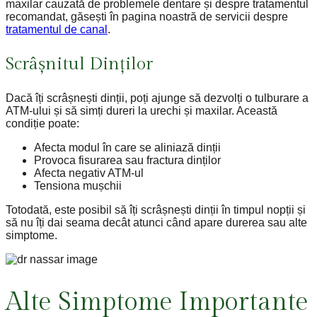
maxilar cauzată de problemele dentare și despre tratamentul
recomandat, găsești în pagina noastră de servicii despre
tratamentul de canal
.
Scrâșnitul Dinților
Dacă îți scrâșnești dinții, poți ajunge să dezvolți o tulburare a
ATM-ului și să simți dureri la urechi și maxilar. Această
condiție poate:
Afecta modul în care se aliniază dinții
Provoca fisurarea sau fractura dinților
Afecta negativ ATM-ul
Tensiona mușchii
Totodată, este posibil să îți scrâșnești dinții în timpul nopții și
să nu îți dai seama decât atunci când apare durerea sau alte
simptome.
Alte Simptome Importante