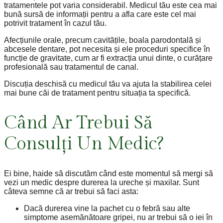
tratamentele pot varia considerabil. Medicul tău este cea mai
bună sursă de informații pentru a afla care este cel mai
potrivit tratament în cazul tău.
Afecțiunile orale, precum cavitățile, boala parodontală și
abcesele dentare, pot necesita și ele proceduri specifice în
funcție de gravitate, cum ar fi extracția unui dinte, o curățare
profesională sau tratamentul de canal.
Discuția deschisă cu medicul tău va ajuta la stabilirea celei
mai bune căi de tratament pentru situația ta specifică.
Când Ar Trebui Să
Consulți Un Medic?
Ei bine, haide să discutăm când este momentul să mergi să
vezi un medic despre durerea la ureche și maxilar. Sunt
câteva semne că ar trebui să faci asta:
Dacă durerea vine la pachet cu o febră sau alte
simptome asemănătoare gripei, nu ar trebui să o iei în