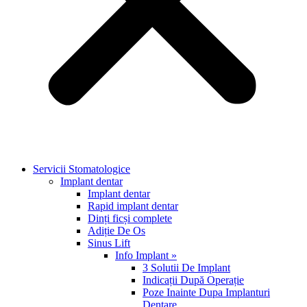
Servicii Stomatologice
Implant dentar
Implant dentar
Rapid implant dentar
Dinți ficși complete
Adiție De Os
Sinus Lift
Info Implant »
3 Solutii De Implant
Indicații După Operație
Poze Inainte Dupa Implanturi
Dentare