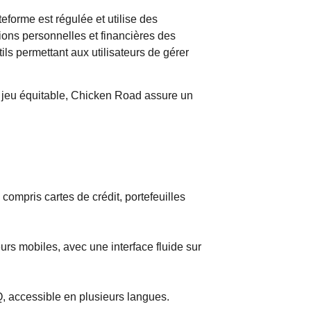
eforme est régulée et utilise des
ions personnelles et financières des
ils permettant aux utilisateurs de gérer
 jeu équitable, Chicken Road assure un
compris cartes de crédit, portefeuilles
urs mobiles, avec une interface fluide sur
Q, accessible en plusieurs langues.