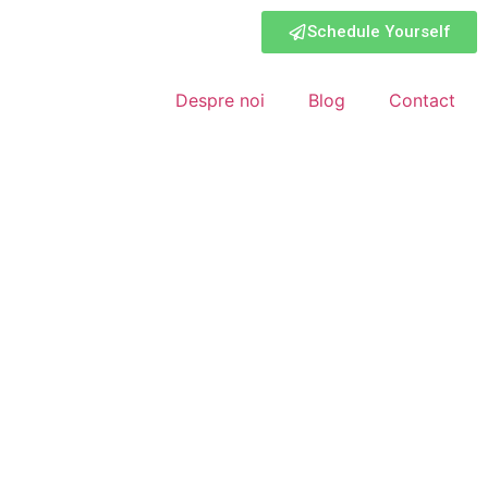
Schedule Yourself
Despre noi
Blog
Contact