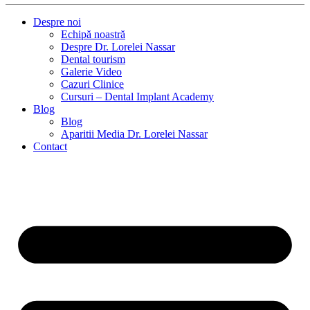
Despre noi
Echipă noastră
Despre Dr. Lorelei Nassar
Dental tourism
Galerie Video
Cazuri Clinice
Cursuri – Dental Implant Academy
Blog
Blog
Aparitii Media Dr. Lorelei Nassar
Contact