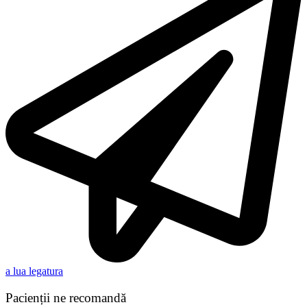
a lua legatura
Pacienții ne recomandă