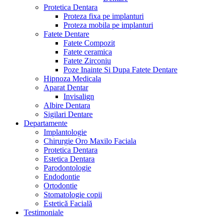
Protetica Dentara
Proteza fixa pe implanturi
Proteza mobila pe implanturi
Fatete Dentare
Fatete Compozit
Fatete ceramica
Fatete Zirconiu
Poze Inainte Si Dupa Fatete Dentare
Hipnoza Medicala
Aparat Dentar
Invisalign
Albire Dentara
Sigilari Dentare
Departamente
Implantologie
Chirurgie Oro Maxilo Faciala
Protetica Dentara
Estetica Dentara
Parodontologie
Endodontie
Ortodontie
Stomatologie copii
Estetică Facială
Testimoniale