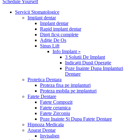
Schedule Yourself
Servicii Stomatologice
Implant dentar
Implant dentar
Rapid implant dentar
Dinți ficși complete
Adiție De Os
Sinus Lift
Info Implant »
3 Solutii De Implant
Indicații După Operație
Poze Inainte Dupa Implanturi
Dentare
Protetica Dentara
Proteza fixa pe implanturi
Proteza mobila pe implanturi
Fatete Dentare
Fatete Compozit
Fatete ceramica
Fatete Zirconiu
Poze Inainte Si Dupa Fatete Dentare
Hipnoza Medicala
Aparat Dentar
Invisalign