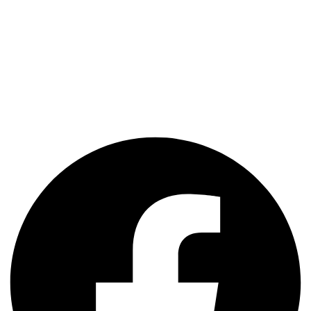
Situata in Bucuresti, clinica de implantologie Dr. Lorelei Nassar
beneficiază de cele mai moderne echipamente existente in
Romania. Echipa de medici ultra-specializati ofera o gama completa
de servicii stomatologice la cel mai inalt nivel.