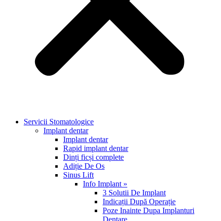
Servicii Stomatologice
Implant dentar
Implant dentar
Rapid implant dentar
Dinți ficși complete
Adiție De Os
Sinus Lift
Info Implant »
3 Solutii De Implant
Indicații După Operație
Poze Inainte Dupa Implanturi
Dentare