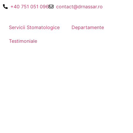
+40 751 051 096
contact@drnassar.ro
Servicii Stomatologice
Departamente
Testimoniale