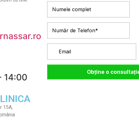
nassar.ro
- 14:00
LINICA
fir 15A,
România