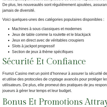
De plus, les nouveautés sont régulièrement ajoutées, assurant
jamais de diversité.
Voici quelques-unes des catégories populaires disponibles :
Machines à sous classiques et modernes
Jeux de table comme la roulette et le blackjack
Jeux en direct avec de véritables croupiers
Slots à jackpot progressif
Section de jeux à thème spécifiques
Sécurité Et Confiance
Frumzi Casino met un point d’honneur à assurer la sécurité de
et utilise des protocoles de cryptage avancés pour protéger l
utilisateurs. De plus, elle promeut des pratiques de jeu respons
joueurs à gérer leur temps et leur budget.
Bonus Et Promotions Attra