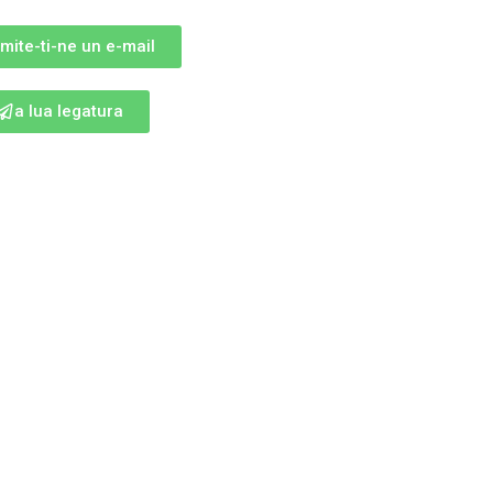
imite-ti-ne un e-mail
a lua legatura