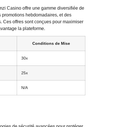
rumzi Casino offre une gamme diversifiée de
s promotions hebdomadaires, et des
s. Ces offres sont conçues pour maximiser
avantage la plateforme.
Conditions de Mise
30x
25x
N/A
ologies de sécurité avancées pour protéger