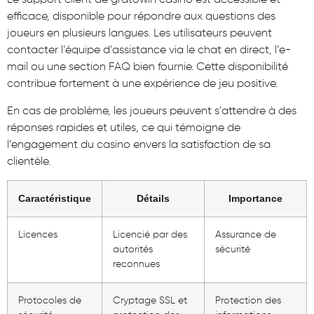
Le support client de gratowin casino est accessible et
efficace, disponible pour répondre aux questions des
joueurs en plusieurs langues. Les utilisateurs peuvent
contacter l’équipe d’assistance via le chat en direct, l’e-
mail ou une section FAQ bien fournie. Cette disponibilité
contribue fortement à une expérience de jeu positive.
En cas de problème, les joueurs peuvent s’attendre à des
réponses rapides et utiles, ce qui témoigne de
l’engagement du casino envers la satisfaction de sa
clientèle.
Caractéristique
Détails
Importance
Licences
Licencié par des
Assurance de
autorités
sécurité
reconnues
Protocoles de
Cryptage SSL et
Protection des