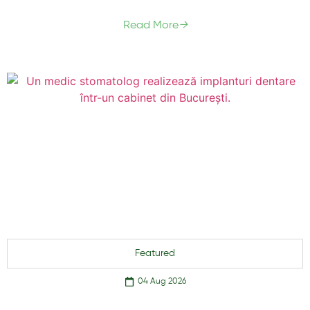
Read More
Featured
04 Aug 2026