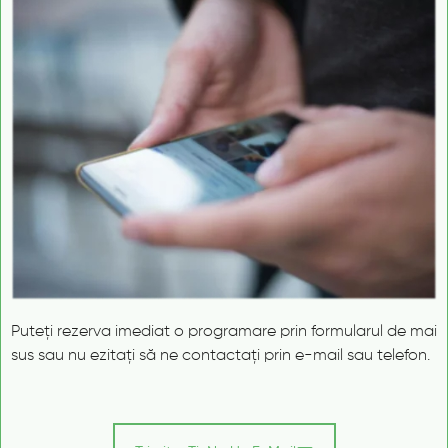
Puteți rezerva imediat o programare prin formularul de mai
sus sau nu ezitați să ne contactați prin e-mail sau telefon.