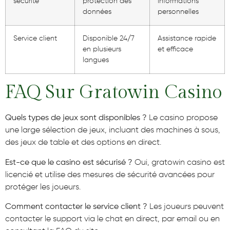
sécurité
protection des
informations
données
personnelles
Service client
Disponible 24/7
Assistance rapide
en plusieurs
et efficace
langues
FAQ Sur Gratowin Casino
Quels types de jeux sont disponibles ?
Le casino propose
une large sélection de jeux, incluant des machines à sous,
des jeux de table et des options en direct.
Est-ce que le casino est sécurisé ?
Oui, gratowin casino est
licencié et utilise des mesures de sécurité avancées pour
protéger les joueurs.
Comment contacter le service client ?
Les joueurs peuvent
contacter le support via le chat en direct, par email ou en