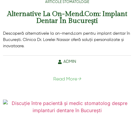
ARTICOLE STOMATOLOGIE
Alternative La On-Mend.com: Implant
Dentar În București
Descoperă alternativele la on-mend.com pentru implant dentar în
București. Clinica Dr. Lorelei Nassar oferă soluții personalizate și
inovatoare.
ADMIN
Read More