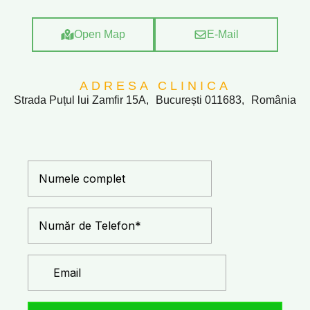
Open Map
E-Mail
ADRESA CLINICA
Strada Puțul lui Zamfir 15A, București 011683, România