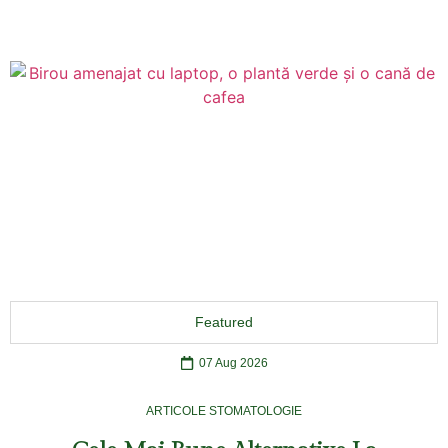
Featured
07 Aug 2026
ARTICOLE STOMATOLOGIE