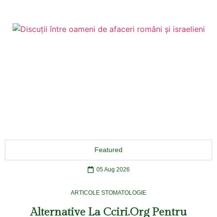
Featured
05 Aug 2026
ARTICOLE STOMATOLOGIE
Alternative La Cciri.org Pentru