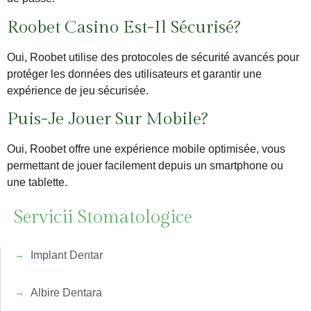
Roobet Casino Est-Il Sécurisé?
Oui, Roobet utilise des protocoles de sécurité avancés pour
protéger les données des utilisateurs et garantir une
expérience de jeu sécurisée.
Puis-Je Jouer Sur Mobile?
Oui, Roobet offre une expérience mobile optimisée, vous
permettant de jouer facilement depuis un smartphone ou
une tablette.
Servicii Stomatologice
Implant Dentar
Albire Dentara