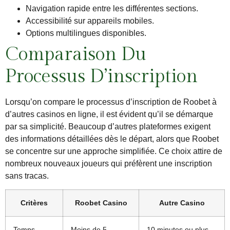
Navigation rapide entre les différentes sections.
Accessibilité sur appareils mobiles.
Options multilingues disponibles.
Comparaison Du
Processus D’inscription
Lorsqu’on compare le processus d’inscription de Roobet à
d’autres casinos en ligne, il est évident qu’il se démarque
par sa simplicité. Beaucoup d’autres plateformes exigent
des informations détaillées dès le départ, alors que Roobet
se concentre sur une approche simplifiée. Ce choix attire de
nombreux nouveaux joueurs qui préfèrent une inscription
sans tracas.
Critères
Roobet Casino
Autre Casino
Temps
Moins de 5
10 minutes ou plus