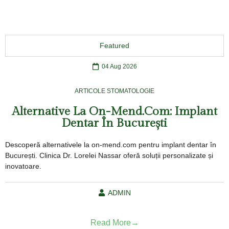
Featured
04 Aug 2026
ARTICOLE STOMATOLOGIE
Alternative La On-Mend.com: Implant
Dentar În București
Descoperă alternativele la on-mend.com pentru implant dentar în
București. Clinica Dr. Lorelei Nassar oferă soluții personalizate și
inovatoare.
ADMIN
Read More