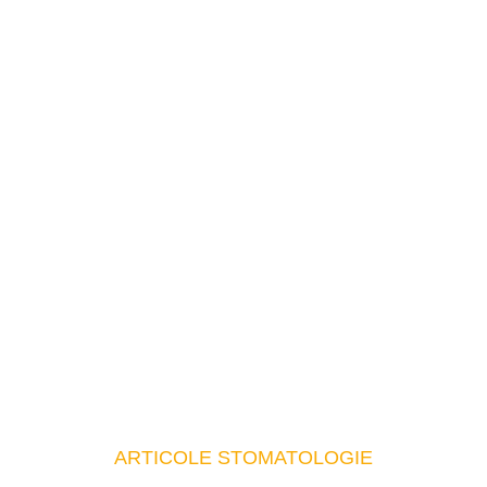
ARTICOLE STOMATOLOGIE