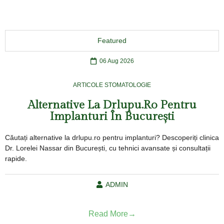
Featured
06 Aug 2026
ARTICOLE STOMATOLOGIE
Alternative La Drlupu.ro Pentru
Implanturi În București
Căutați alternative la drlupu.ro pentru implanturi? Descoperiți clinica
Dr. Lorelei Nassar din București, cu tehnici avansate și consultații
rapide.
ADMIN
Read More