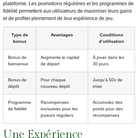
plateforme. Les promotions régulières et les programmes de
fidélité permettent aux utilisateurs de maximiser leurs gains
et de profiter pleinement de leur expérience de jeu.
Type de
Avantages
Conditions
bonus
d’utilisation
Bonus de
Augmente le capital
À jouer dans les
bienvenue
de départ
30 jours
Bonus de
Pour chaque
Jusqu’à 50x de
dépôt
nouveau dépôt
mise
Programme
Récompenses
Accumulez des
de fidélité
exclusives pour les
points pour des
joueurs réguliers
récompenses
Une Expérience