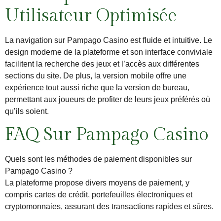
Utilisateur Optimisée
La navigation sur Pampago Casino est fluide et intuitive. Le
design moderne de la plateforme et son interface conviviale
facilitent la recherche des jeux et l’accès aux différentes
sections du site. De plus, la version mobile offre une
expérience tout aussi riche que la version de bureau,
permettant aux joueurs de profiter de leurs jeux préférés où
qu’ils soient.
FAQ Sur Pampago Casino
Quels sont les méthodes de paiement disponibles sur
Pampago Casino ?
La plateforme propose divers moyens de paiement, y
compris cartes de crédit, portefeuilles électroniques et
cryptomonnaies, assurant des transactions rapides et sûres.