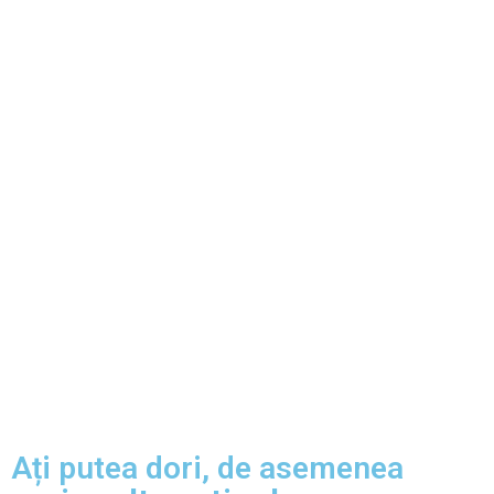
Ați putea dori, de asemenea