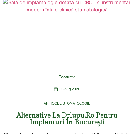
Featured
06 Aug 2026
ARTICOLE STOMATOLOGIE
Alternative La Drlupu.ro Pentru
Implanturi În București