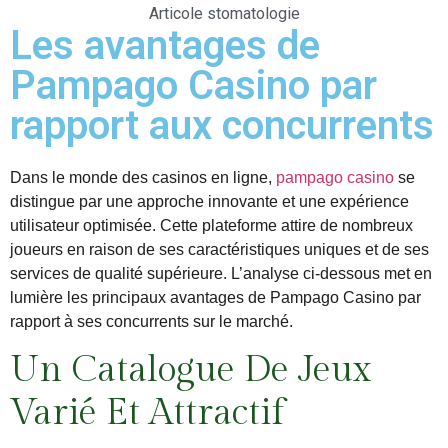
Articole stomatologie
Les avantages de
Pampago Casino par
rapport aux concurrents
Dans le monde des casinos en ligne,
pampago casino
se
distingue par une approche innovante et une expérience
utilisateur optimisée. Cette plateforme attire de nombreux
joueurs en raison de ses caractéristiques uniques et de ses
services de qualité supérieure. L’analyse ci-dessous met en
lumière les principaux avantages de Pampago Casino par
rapport à ses concurrents sur le marché.
Un Catalogue De Jeux
Varié Et Attractif