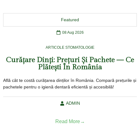
Featured
08 Aug 2026
ARTICOLE STOMATOLOGIE
Curățare Dinți: Prețuri Și Pachete — Ce
Plătești În România
Află cât te costă curățarea dinților în România. Compară prețurile și
pachetele pentru o igienă dentară eficientă și accesibilă!
ADMIN
Read More