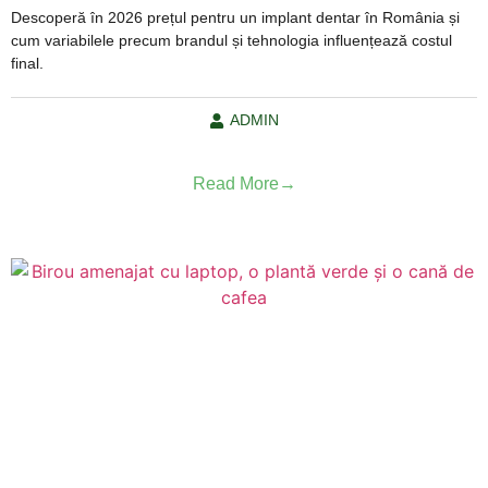
Descoperă în 2026 prețul pentru un implant dentar în România și
cum variabilele precum brandul și tehnologia influențează costul
final.
ADMIN
Read More