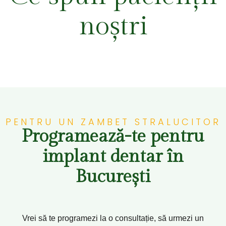
noștri
PENTRU UN ZAMBET STRALUCITOR
Programează-te pentru
implant dentar în
București
Vrei să te programezi la o consultație, să urmezi un