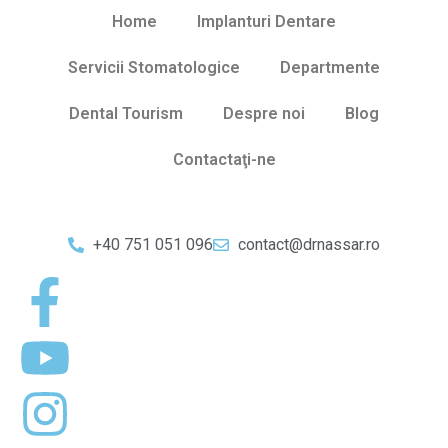
Home
Implanturi Dentare
Servicii Stomatologice
Departmente
Dental Tourism
Despre noi
Blog
Contactaţi-ne
+40 751 051 096
contact@drnassar.ro