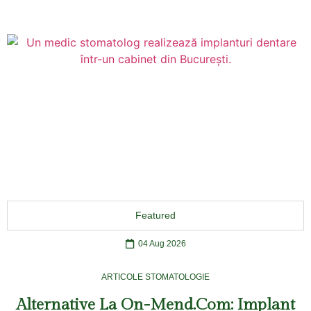
Featured
04 Aug 2026
ARTICOLE STOMATOLOGIE
Alternative La On-Mend.com: Implant