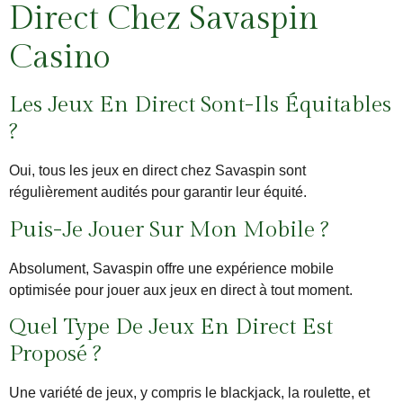
Direct Chez Savaspin
Casino
Les Jeux En Direct Sont-Ils Équitables
?
Oui, tous les jeux en direct chez Savaspin sont
régulièrement audités pour garantir leur équité.
Puis-Je Jouer Sur Mon Mobile ?
Absolument, Savaspin offre une expérience mobile
optimisée pour jouer aux jeux en direct à tout moment.
Quel Type De Jeux En Direct Est
Proposé ?
Une variété de jeux, y compris le blackjack, la roulette, et