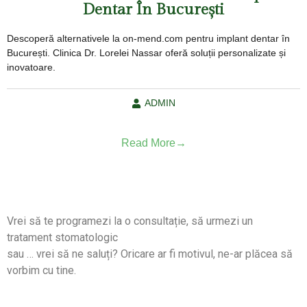
Dentar În București
Descoperă alternativele la on-mend.com pentru implant dentar în
București. Clinica Dr. Lorelei Nassar oferă soluții personalizate și
inovatoare.
ADMIN
Read More
Vrei să te programezi la o consultație, să urmezi un
tratament stomatologic
sau … vrei să ne saluți? Oricare ar fi motivul, ne-ar plăcea să
vorbim cu tine.