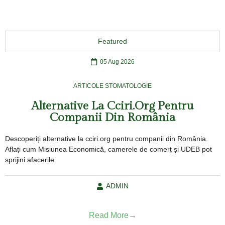
Featured
05 Aug 2026
ARTICOLE STOMATOLOGIE
Alternative La Cciri.org Pentru
Companii Din România
Descoperiți alternative la cciri.org pentru companii din România.
Aflați cum Misiunea Economică, camerele de comerț și UDEB pot
sprijini afacerile.
ADMIN
Read More