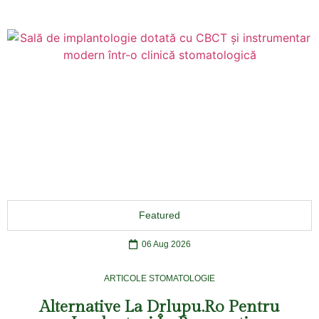
Featured
06 Aug 2026
ARTICOLE STOMATOLOGIE
Alternative La Drlupu.ro Pentru