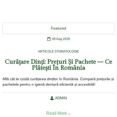
Featured
08 Aug 2026
ARTICOLE STOMATOLOGIE
Curățare Dinți: Prețuri Și Pachete — Ce
Plătești În România
Află cât te costă curățarea dinților în România. Compară prețurile și
pachetele pentru o igienă dentară eficientă și accesibilă!
ADMIN
Read More