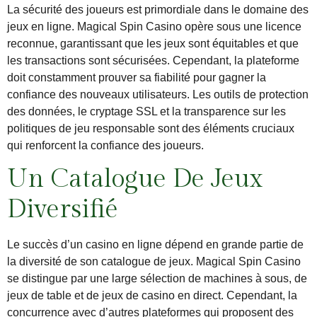
La sécurité des joueurs est primordiale dans le domaine des
jeux en ligne. Magical Spin Casino opère sous une licence
reconnue, garantissant que les jeux sont équitables et que
les transactions sont sécurisées. Cependant, la plateforme
doit constamment prouver sa fiabilité pour gagner la
confiance des nouveaux utilisateurs. Les outils de protection
des données, le cryptage SSL et la transparence sur les
politiques de jeu responsable sont des éléments cruciaux
qui renforcent la confiance des joueurs.
Un Catalogue De Jeux
Diversifié
Le succès d’un casino en ligne dépend en grande partie de
la diversité de son catalogue de jeux. Magical Spin Casino
se distingue par une large sélection de machines à sous, de
jeux de table et de jeux de casino en direct. Cependant, la
concurrence avec d’autres plateformes qui proposent des