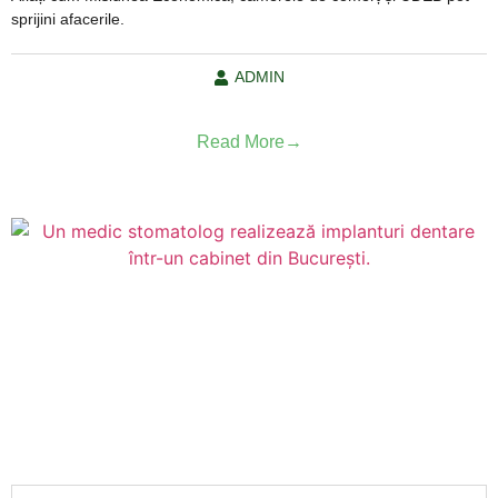
sprijini afacerile.
ADMIN
Read More