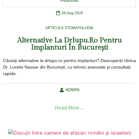
Featured
06 Aug 2026
ARTICOLE STOMATOLOGIE
Alternative La Drlupu.ro Pentru
Implanturi În București
Căutați alternative la drlupu.ro pentru implanturi? Descoperiți clinica
Dr. Lorelei Nassar din București, cu tehnici avansate și consultații
rapide.
ADMIN
Read More