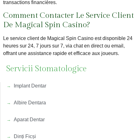
transactions financières.
Comment Contacter Le Service Client
De Magical Spin Casino?
Le service client de Magical Spin Casino est disponible 24
heures sur 24, 7 jours sur 7, via chat en direct ou email,
offrant une assistance rapide et efficace aux joueurs.
Servicii Stomatologice
Implant Dentar
Albire Dentara
Aparat Dentar
Dinți Ficși