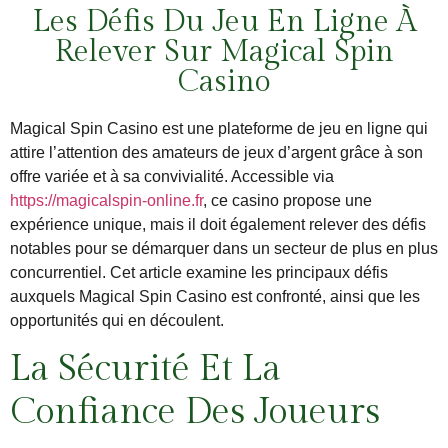
Les Défis Du Jeu En Ligne À
Relever Sur Magical Spin
Casino
Magical Spin Casino est une plateforme de jeu en ligne qui
attire l’attention des amateurs de jeux d’argent grâce à son
offre variée et à sa convivialité. Accessible via
https://magicalspin-online.fr
, ce casino propose une
expérience unique, mais il doit également relever des défis
notables pour se démarquer dans un secteur de plus en plus
concurrentiel. Cet article examine les principaux défis
auxquels Magical Spin Casino est confronté, ainsi que les
opportunités qui en découlent.
La Sécurité Et La
Confiance Des Joueurs