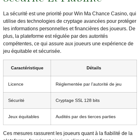
La sécurité est une priorité pour Win Ma Chance Casino, qui
utilise des technologies de cryptage avancées pour protéger
les informations personnelles et financières des joueurs. De
plus, la plateforme est régulée par des autorités
compétentes, ce qui assure aux joueurs une expérience de
jeu équitable et sécurisée.
Caractéristique
Détails
Licence
Réglementée par l’autorité de jeu
Sécurité
Cryptage SSL 128 bits
Jeux équitables
Audités par des tierces parties
Ces mesures rassurent les joueurs quant à la fiabilité de la