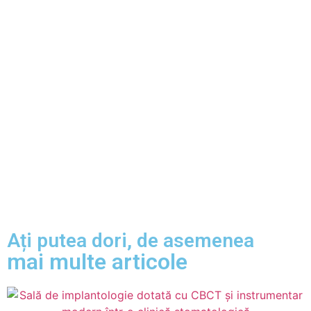
Ați putea dori, de asemenea
mai multe articole