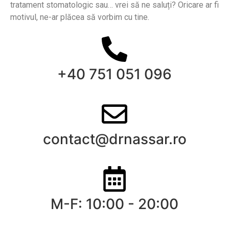
tratament stomatologic sau… vrei să ne saluți? Oricare ar fi
motivul, ne-ar plăcea să vorbim cu tine.
+40 751 051 096
contact@drnassar.ro
M-F: 10:00 - 20:00