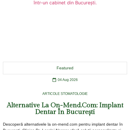
Featured
04 Aug 2026
ARTICOLE STOMATOLOGIE
Alternative La On-Mend.com: Implant
Dentar În București
Descoperă alternativele la on-mend.com pentru implant dentar în