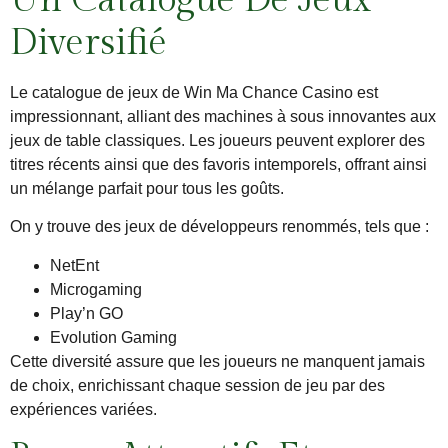
Diversifié
Le catalogue de jeux de Win Ma Chance Casino est
impressionnant, alliant des machines à sous innovantes aux
jeux de table classiques. Les joueurs peuvent explorer des
titres récents ainsi que des favoris intemporels, offrant ainsi
un mélange parfait pour tous les goûts.
On y trouve des jeux de développeurs renommés, tels que :
NetEnt
Microgaming
Play’n GO
Evolution Gaming
Cette diversité assure que les joueurs ne manquent jamais
de choix, enrichissant chaque session de jeu par des
expériences variées.