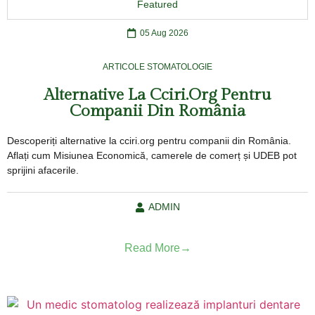
Featured
05 Aug 2026
ARTICOLE STOMATOLOGIE
Alternative La Cciri.org Pentru
Companii Din România
Descoperiți alternative la cciri.org pentru companii din România.
Aflați cum Misiunea Economică, camerele de comerț și UDEB pot
sprijini afacerile.
ADMIN
Read More