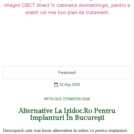
Featured
02 Aug 2026
ARTICOLE STOMATOLOGIE
Alternative La Izidoc.ro Pentru
Implanturi În București
Descoperă cele mai bune alternative la izidoc.ro pentru implanturi