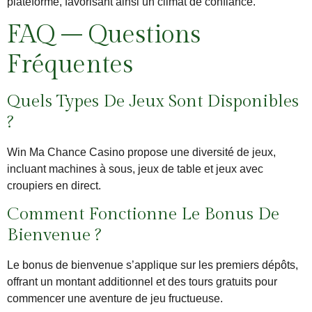
plateforme, favorisant ainsi un climat de confiance.
FAQ – Questions
Fréquentes
Quels Types De Jeux Sont Disponibles
?
Win Ma Chance Casino propose une diversité de jeux,
incluant machines à sous, jeux de table et jeux avec
croupiers en direct.
Comment Fonctionne Le Bonus De
Bienvenue ?
Le bonus de bienvenue s’applique sur les premiers dépôts,
offrant un montant additionnel et des tours gratuits pour
commencer une aventure de jeu fructueuse.