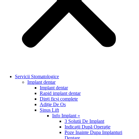
Servicii Stomatologice
Implant dentar
Implant dentar
Rapid implant dentar
Dinți ficși complete
Adiție De Os
Sinus Lift
Info Implant »
3 Solutii De Implant
Indicații După Operație
Poze Inainte Dupa Implanturi
Dentare