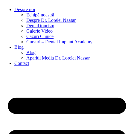
Despre noi
Echipă noastră
Despre Dr. Lorelei Nassar
Dental tourism
Galerie Video
Cazuri Clinice
Cursuri – Dental Implant Academy
Blog
Blog
Aparitii Media Dr. Lorelei Nassar
Contact