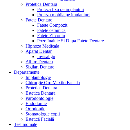
Protetica Dentara
Proteza fixa pe implanturi
Proteza mobila pe implanturi
Fatete Dentare
Fatete Compozit
Fatete ceramica
Fatete Zirconiu
Poze Inainte Si Dupa Fatete Dentare
Hipnoza Medicala
Aparat Dentar
Invisalign
Albire Dentara
Sigilari Dentare
Departamente
Implantologie
Chirurgie Oro Maxilo Faciala
Protetica Dentara
Estetica Dentara
Parodontologie
Endodontie
Ortodontie
Stomatologie copii
Estetică Facială
Testimoniale