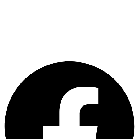
Situata in Bucuresti, clinica de implantologie Dr. Lorelei Nassar
beneficiază de cele mai moderne echipamente existente in
Romania. Echipa de medici ultra-specializati ofera o gama completa
de servicii stomatologice la cel mai inalt nivel.