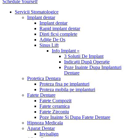
Schedule Yourself
Servicii Stomatologice
Implant dentar
Implant dentar
Rapid implant dentar
Dinți ficși complete
Adiție De Os
Sinus Lift
Info Implant »
3 Solutii De Implant
Indicații După Operație
Poze Inainte Dupa Implanturi
Dentare
Protetica Dentara
Proteza fixa pe implanturi
Proteza mobila pe implanturi
Fatete Dentare
Fatete Compozit
Fatete ceramica
Fatete Zirconiu
Poze Inainte Si Dupa Fatete Dentare
Hipnoza Medicala
Aparat Dentar
Invisalign