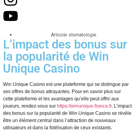
Articole stomatologie
L’impact des bonus sur
la popularité de Win
Unique Casino
Win Unique Casino est une plateforme qui se distingue par
ses offres de bonus attrayantes. Pour en savoir plus sur
cette plateforme et les avantages qu’elle peut offrir aux
joueurs, rendez-vous sur
https://winunique-france.fr
. L’impact
des bonus sur la popularité de Win Unique Casino se révèle
être un élément central dans l’attraction de nouveaux
utilisateurs et dans la fidélisation de ceux existants.