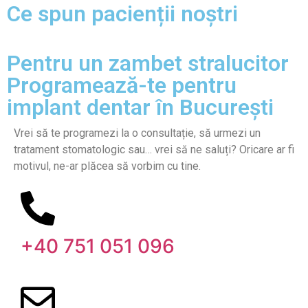
Ce spun pacienții noștri
Pentru un zambet stralucitor
Programează-te pentru
implant dentar în București
Vrei să te programezi la o consultație, să urmezi un
tratament stomatologic sau… vrei să ne saluți? Oricare ar fi
motivul, ne-ar plăcea să vorbim cu tine.
+40 751 051 096