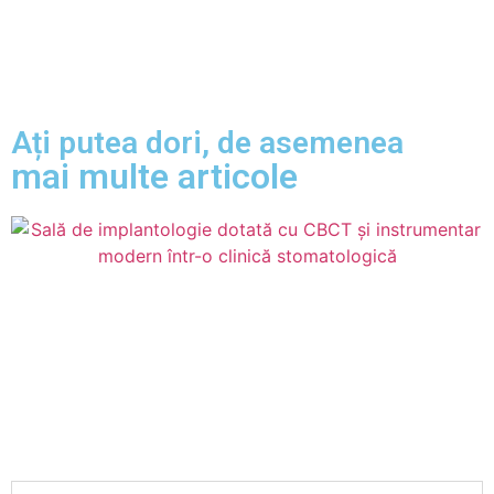
Ați putea dori, de asemenea
mai multe articole