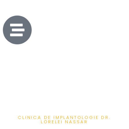
CLINICA DE IMPLANTOLOGIE DR.
LORELEI NASSAR