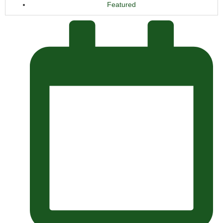
Featured