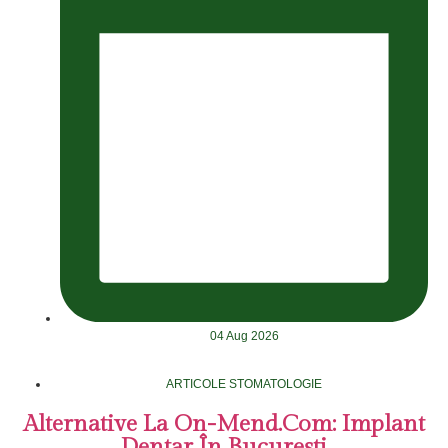
04 Aug 2026
ARTICOLE STOMATOLOGIE
Alternative La On-Mend.com: Implant
Dentar În București