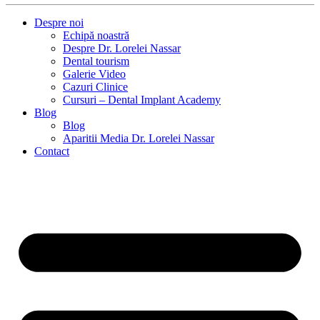
Despre noi
Echipă noastră
Despre Dr. Lorelei Nassar
Dental tourism
Galerie Video
Cazuri Clinice
Cursuri – Dental Implant Academy
Blog
Blog
Aparitii Media Dr. Lorelei Nassar
Contact