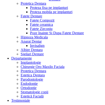
Protetica Dentara
Proteza fixa pe implanturi
Proteza mobila pe implanturi
Fatete Dentare
Fatete Compozit
Fatete ceramica
Fatete Zirconiu
Poze Inainte Si Dupa Fatete Dentare
Hipnoza Medicala
Aparat Dentar
Invisalign
Albire Dentara
Sigilari Dentare
Departamente
Implantologie
Chirurgie Oro Maxilo Faciala
Protetica Dentara
Estetica Dentara
Parodontologie
Endodontie
Ortodontie
Stomatologie copii
Estetică Facială
Testimoniale