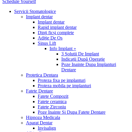
Schedule Yourself
Servicii Stomatologice
Implant dentar
Implant dentar
Rapid implant dentar
Dinți ficși complete
Adiție De Os
Sinus Lift
Info Implant »
3 Solutii De Implant
Indicații După Operație
Poze Inainte Dupa Implanturi
Dentare
Protetica Dentara
Proteza fixa pe implanturi
Proteza mobila pe implanturi
Fatete Dentare
Fatete Compozit
Fatete ceramica
Fatete Zirconiu
Poze Inainte Si Dupa Fatete Dentare
Hipnoza Medicala
Aparat Dentar
Invisalign