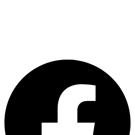
Situata in Bucuresti, clinica de implantologie Dr. Lorelei Nassar
beneficiază de cele mai moderne echipamente existente in
Romania. Echipa de medici ultra-specializati ofera o gama completa
de servicii stomatologice la cel mai inalt nivel.