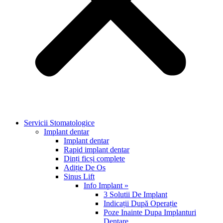
Servicii Stomatologice
Implant dentar
Implant dentar
Rapid implant dentar
Dinți ficși complete
Adiție De Os
Sinus Lift
Info Implant »
3 Solutii De Implant
Indicații După Operație
Poze Inainte Dupa Implanturi
Dentare