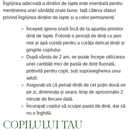
Îngrijirea adecvată a dinților de lapte este esențială pentru
menținerea unei sănătăți orale bune. Iată câteva sfaturi
privind îngrijirea dinților de lapte și a celor permanenți:
Începeți igiena orală încă de la apariția primilor
dinți de lapte. Folosiți o periuță de dinți cu peri
moi și apă curată pentru a curăța delicat dinții și
gingiile copilului.
După vârsta de 2 ani, se poate începe utilizarea
unei cantități mici de pastă de dinți fluorată,
potrivită pentru copii, sub supravegherea unui
adult.
Asigurați-vă că periați dinții de cel puțin două ori
pe zi, dimineața și seara, timp de aproximativ 2
minute de fiecare dată.
Încurajați copilul să scuipe pasta de dinți, dar să
nu o înghită.
COPILULUI TAU