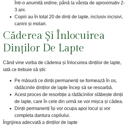
într-o anumită ordine, până la vârsta de aproximativ 2-
3 ani.
Copiii au în total 20 de dinți de lapte, inclusiv incisivi,
canini și molari.
Căderea Și Înlocuirea
Dinților De Lapte
Când vine vorba de căderea și înlocuirea dinților de lapte,
iată ce trebuie să știi:
Pe măsură ce dinții permanenți se formează în os,
rădăcinile dinților de lapte încep să se resoarbă.
Acest proces de resorbție a rădăcinilor slăbește dinții
de lapte, care în cele din urmă se vor mișca și cădea.
Dinții permanenți își vor ocupa apoi locul și vor
completa dantura copilului.
Îngrijirea adecvată a dinților de lapte