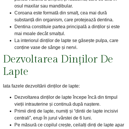
osul maxilar sau mandibular.
Coroana este formată din smalț, cea mai dură
substanță din organism, care protejează dentina.
Dentina constituie partea principală a dinților și este
mai moale decât smalțul.
La interiorul dinților de lapte se găsește pulpa, care
conține vase de sânge și nervi.
Dezvoltarea Dinților De
Lapte
Iata fazele dezvoltării dinților de lapte:
Dezvoltarea dinților de lapte începe încă din timpul
vieții intrauterine și continuă după naștere.
Primii dinți de lapte, numiți și “dintii de lapte incisivi
centrali”, erup în jurul vârstei de 6 luni.
Pe măsură ce copilul crește, ceilalți dinți de lapte apar