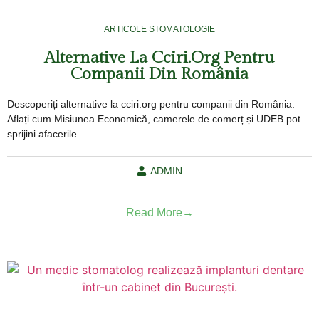
ARTICOLE STOMATOLOGIE
Alternative La Cciri.org Pentru
Companii Din România
Descoperiți alternative la cciri.org pentru companii din România.
Aflați cum Misiunea Economică, camerele de comerț și UDEB pot
sprijini afacerile.
ADMIN
Read More