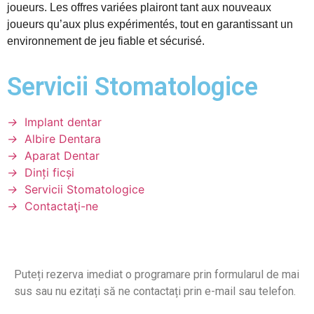
joueurs. Les offres variées plairont tant aux nouveaux
joueurs qu’aux plus expérimentés, tout en garantissant un
environnement de jeu fiable et sécurisé.
Servicii Stomatologice
Implant dentar
Albire Dentara
Aparat Dentar
Dinți ficși
Servicii Stomatologice
Contactaţi-ne
Puteți rezerva imediat o programare prin formularul de mai
sus sau nu ezitați să ne contactați prin e-mail sau telefon.