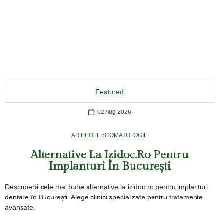
Featured
02 Aug 2026
ARTICOLE STOMATOLOGIE
Alternative La Izidoc.ro Pentru
Implanturi În București
Descoperă cele mai bune alternative la izidoc.ro pentru implanturi
dentare în București. Alege clinici specializate pentru tratamente
avansate.