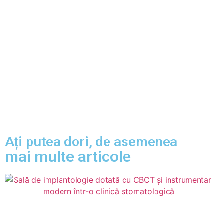
Ați putea dori, de asemenea
mai multe articole