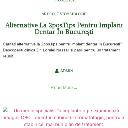
03 Aug 2026
ARTICOLE STOMATOLOGIE
Alternative La 2pos.tips Pentru Implant
Dentar În București
Căutați alternative la 2pos.tips pentru implant dentar în București?
Descoperiți clinica Dr. Lorelei Nassar și pașii pentru un tratament
reușit.
ADMIN
Read More