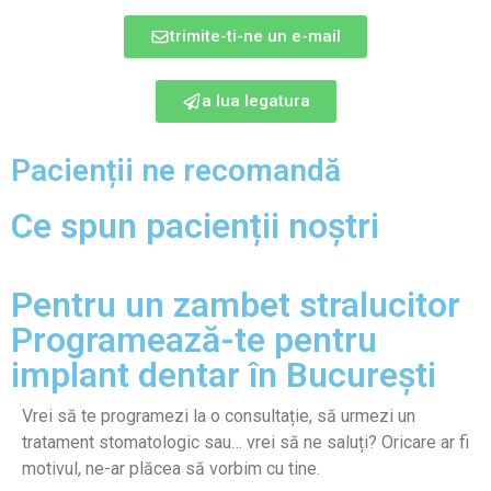
trimite-ti-ne un e-mail
a lua legatura
Pacienții ne recomandă
Ce spun pacienții noștri
Pentru un zambet stralucitor
Programează-te pentru
implant dentar în București
Vrei să te programezi la o consultație, să urmezi un
tratament stomatologic sau… vrei să ne saluți? Oricare ar fi
motivul, ne-ar plăcea să vorbim cu tine.