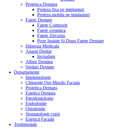
Protetica Dentara
Proteza fixa pe implanturi
Proteza mobila pe implanturi
Fatete Dentare
Fatete Compozit
Fatete ceramica
Fatete Zirconiu
Poze Inainte Si Dupa Fatete Dentare
Hipnoza Medicala
Aparat Dentar
Invisalign
Albire Dentara
Sigilari Dentare
Departamente
Implantologie
Chirurgie Oro Maxilo Faciala
Protetica Dentara
Estetica Dentara
Parodontologie
Endodontie
Ortodontie
Stomatologie copii
Estetică Facială
Testimoniale