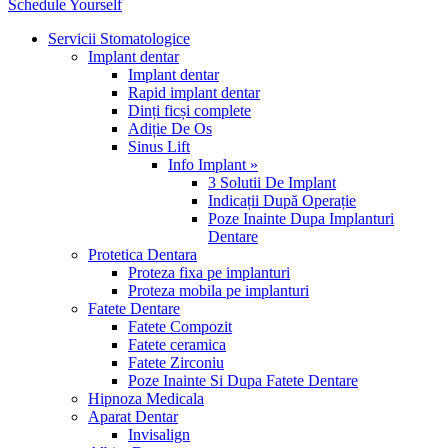
Schedule Yourself
Servicii Stomatologice
Implant dentar
Implant dentar
Rapid implant dentar
Dinți ficși complete
Adiție De Os
Sinus Lift
Info Implant »
3 Solutii De Implant
Indicații După Operație
Poze Inainte Dupa Implanturi
Dentare
Protetica Dentara
Proteza fixa pe implanturi
Proteza mobila pe implanturi
Fatete Dentare
Fatete Compozit
Fatete ceramica
Fatete Zirconiu
Poze Inainte Si Dupa Fatete Dentare
Hipnoza Medicala
Aparat Dentar
Invisalign