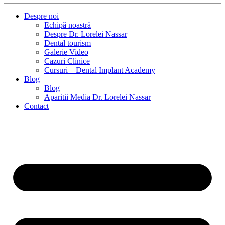
Despre noi
Echipă noastră
Despre Dr. Lorelei Nassar
Dental tourism
Galerie Video
Cazuri Clinice
Cursuri – Dental Implant Academy
Blog
Blog
Aparitii Media Dr. Lorelei Nassar
Contact