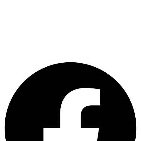
Situata in Bucuresti, clinica de implantologie Dr. Lorelei Nassar
beneficiază de cele mai moderne echipamente existente in
Romania. Echipa de medici ultra-specializati ofera o gama completa
de servicii stomatologice la cel mai inalt nivel.