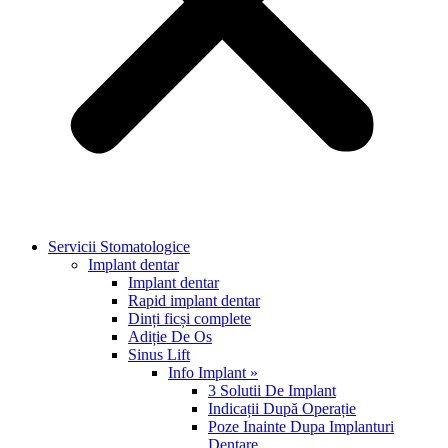
Servicii Stomatologice
Implant dentar
Implant dentar
Rapid implant dentar
Dinți ficși complete
Adiție De Os
Sinus Lift
Info Implant »
3 Solutii De Implant
Indicații După Operație
Poze Inainte Dupa Implanturi
Dentare